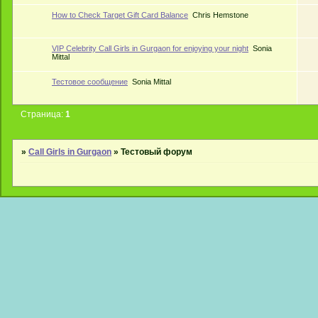
How to Check Target Gift Card Balance
Chris Hemstone
VIP Celebrity Call Girls in Gurgaon for enjoying your night
Sonia
Mittal
Тестовое сообщение
Sonia Mittal
Страница:
1
»
Call Girls in Gurgaon
»
Тестовый форум