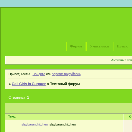
Форум
Участники
Поиск
Активные те
Привет, Гость!
Войдите
или
зарегистрируйтесь
.
»
Call Girls in Gurgaon
»
Тестовый форум
Страница:
1
Тема
О
slaybarandkitchen
slaybarandkitchen